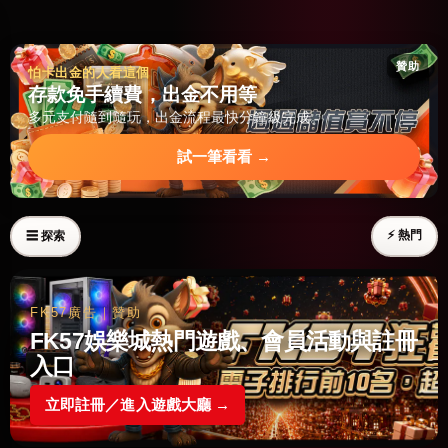
贊助
怕卡出金的人看這個
存款免手續費，出金不用等
多元支付隨到隨玩，出金流程最快分鐘級完成。
試一筆看看 →
⚡ 熱門
☰ 探索
FK57廣告｜贊助
FK57娛樂城熱門遊戲、會員活動與註冊
入口
立即註冊／進入遊戲大廳 →