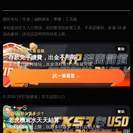
關於本站
｜
作者
｜
編輯政策
｜
專欄
｜
工具牆
本站提供官方入口辨識、規則整理與娛樂工具，不承諾獲利。未滿 18 歲
請勿參與；請先設定時間與預算上限。
贊助
怕卡出金的人看這個
存款免手續費，出金不用等
多元支付隨到隨玩，出金流程最快分鐘級完成。
試一筆看看 →
© 2026 FK57娛樂城｜官方認證入口
贊助
你玩的那台返多少？
老虎機返水天天結算
電子館返水無上限，玩越多回越多，隔日自動入帳。