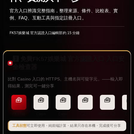
官方入口辨識完整指南，整理來源、條件、比較表、實
例、FAQ、互動工具與指定註冊入口。
FK57娛樂城 官方認證入口編輯部
約 15 分鐘
🧮 免費FK57娛樂城 官方認證入口 入口安
全檢查器
比對 Casino 入口的 HTTPS、主機名與可疑字元。——輸入即
得結果，測完可一鍵分享
🧰
🧰
🧰
🧰
🧰
🧰
FK57娛
Casin
Casin
Casin
遊戲說法查
Casi
工具狀態
可立即使用・純前端計算・結果只存在本機・完成後可分享