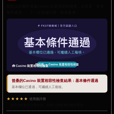
我把目前條件放進Casino 裝置相容性檢查，結果是「基本
條件通過」，下一步要補什麼一眼就看懂。
🧰 Casino 裝置相容性檢查
曾桑的Casino 裝置相容性檢查結果：基本條件通過
基本欄位已通過，可繼續人工複核。
★★★★★
使用後評價
測完把結果頁分享出去，其他人也能用同條件重測。