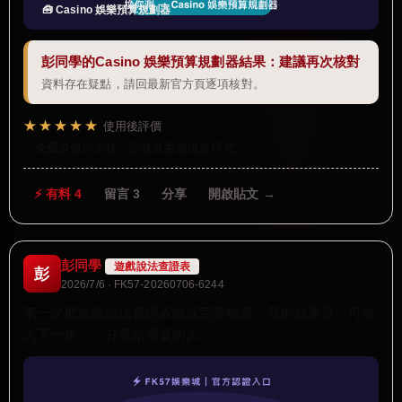
🧰 Casino 娛樂預算規劃器
彭同學的Casino 娛樂預算規劃器結果：建議再次核對
資料存在疑點，請回最新官方頁逐項核對。
★★★★★
使用後評價
免費還做到這樣，已收進書籤慢慢研究。
⚡ 有料 4
留言 3
分享
開啟貼文 →
彭同學
遊戲說法查證表
彭
2026/7/6 · FK57-20260706-6244
第一次把遊戲說法查證表做成完整檢查，我的結果是「可進
入下一步」，分享給需要的人。