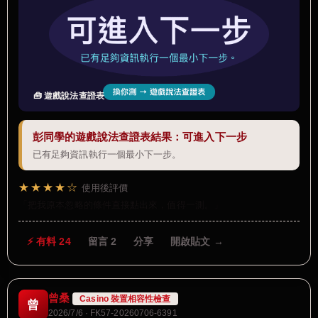
🧰 遊戲說法查證表
彭同學的遊戲說法查證表結果：可進入下一步
已有足夠資訊執行一個最小下一步。
★★★★☆
使用後評價
把我原本忽略的條件直接點出來，值得一測。
⚡ 有料 24
留言 2
分享
開啟貼文 →
曾桑
Casino 裝置相容性檢查
曾
2026/7/6 · FK57-20260706-6391