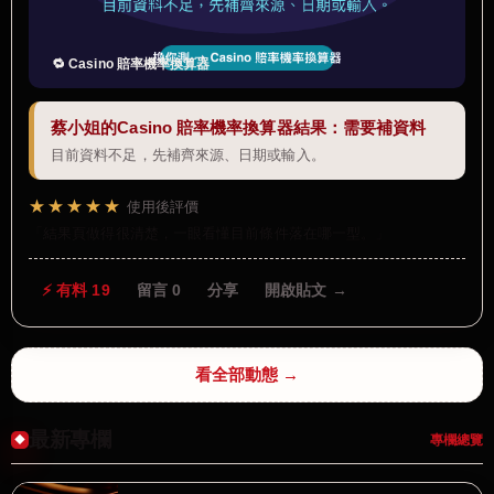
🔁 Casino 賠率機率換算器
蔡小姐的Casino 賠率機率換算器結果：需要補資料
目前資料不足，先補齊來源、日期或輸入。
★★★★★
使用後評價
結果頁做得很清楚，一眼看懂目前條件落在哪一型。
⚡ 有料 19
留言 0
分享
開啟貼文 →
看全部動態 →
最新專欄
專欄總覽