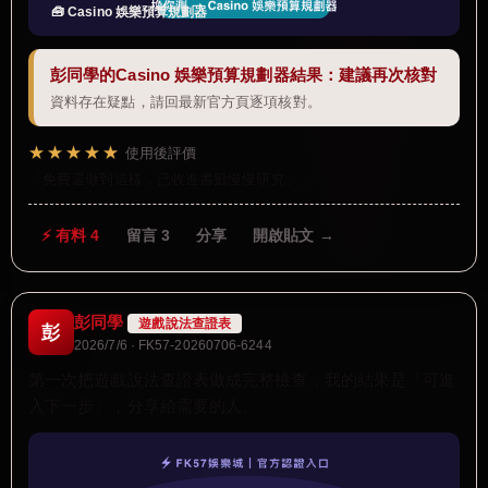
🧰 Casino 娛樂預算規劃器
彭同學的Casino 娛樂預算規劃器結果：建議再次核對
資料存在疑點，請回最新官方頁逐項核對。
★★★★★
使用後評價
免費還做到這樣，已收進書籤慢慢研究。
⚡ 有料 4
留言 3
分享
開啟貼文 →
彭同學
遊戲說法查證表
彭
2026/7/6 · FK57-20260706-6244
第一次把遊戲說法查證表做成完整檢查，我的結果是「可進
入下一步」，分享給需要的人。