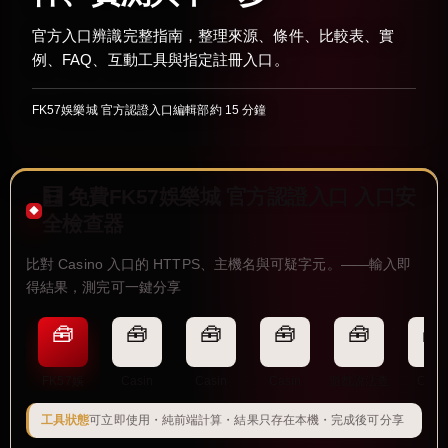
官方入口辨識完整指南，整理來源、條件、比較表、實
例、FAQ、互動工具與指定註冊入口。
FK57娛樂城 官方認證入口編輯部
約 15 分鐘
🧮 免費FK57娛樂城 官方認證入口 入口安
全檢查器
比對 Casino 入口的 HTTPS、主機名與可疑字元。——輸入即
得結果，測完可一鍵分享
🧰
🧰
🧰
🧰
🧰
🧰
FK57娛
Casin
Casin
Casin
遊戲說法查
Casi
工具狀態
可立即使用・純前端計算・結果只存在本機・完成後可分享