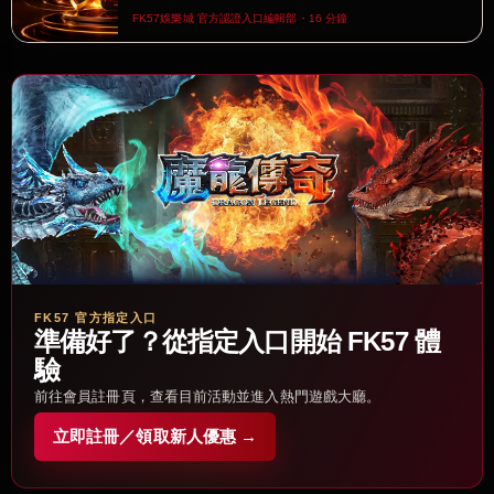
FK57娛樂城 官方認證入口編輯部・16 分鐘
FK57 官方指定入口
準備好了？從指定入口開始 FK57 體
驗
前往會員註冊頁，查看目前活動並進入熱門遊戲大廳。
立即註冊／領取新人優惠 →