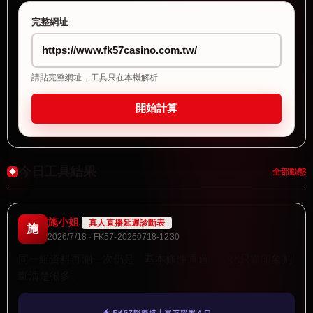
完整網址
請貼完整網址，工具只在本機解析
開始計算
今日工具結果
全部動態
施小姐
真人直播延遲診斷表
施
2026/7/18 · FK57-20260718-1230
同一組資料再測一次仍是「基本條件通過」，比只靠印象判
斷清楚很多。