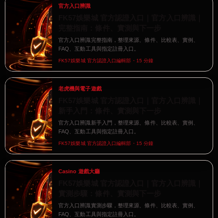
官方入口辨識
FK57娛樂城 官方認證入口｜官方入口辨識｜
完整指南：條件、實測與下一步
官方入口辨識完整指南，整理來源、條件、比較表、實例、
FAQ、互動工具與指定註冊入口。
FK57娛樂城 官方認證入口編輯部・15 分鐘
老虎機與電子遊戲
FK57娛樂城 官方認證入口｜官方入口辨識｜
新手入門：條件、實測與下一步
官方入口辨識新手入門，整理來源、條件、比較表、實例、
FAQ、互動工具與指定註冊入口。
FK57娛樂城 官方認證入口編輯部・15 分鐘
Casino 遊戲大廳
FK57娛樂城 官方認證入口｜官方入口辨識｜
實測步驟：條件、實測與下一步
官方入口辨識實測步驟，整理來源、條件、比較表、實例、
FAQ、互動工具與指定註冊入口。