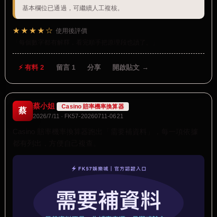
基本欄位已通過，可繼續人工複核。
★★★★☆
使用後評價
每個數字都有解釋，看完順手把原理段也讀了。
⚡ 有料 2
留言 1
分享
開啟貼文 →
蔡小姐
Casino 賠率機率換算器
蔡
2026/7/11 · FK57-20260711-0621
Casino 賠率機率換算器跑出「需要補資料」，每一項依據
都有列出，方便自己複查。