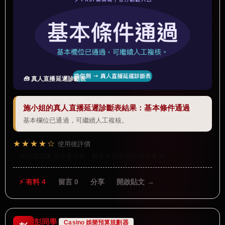
🧰 真人直播延遲診斷表
施小姐的真人直播延遲診斷表結果：基本條件通過
基本欄位已通過，可繼續人工複核。
★★★★☆
使用後評價
測完把結果頁分享出去，其他人也能用同條件重測。
⚡ 有料 4
留言 0
分享
開啟貼文 →
彭同學
Casino 娛樂預算規劃器