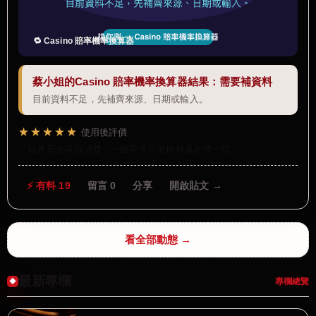
🔁 Casino 賠率機率換算器
蔡小姐的Casino 賠率機率換算器結果：需要補資料
目前資料不足，先補齊來源、日期或輸入。
★★★★★
使用後評價
結果頁做得很清楚，一眼看懂目前條件落在哪一型。
⚡ 有料 19
留言 0
分享
開啟貼文 →
看全部動態 →
最新專欄
專欄總覽