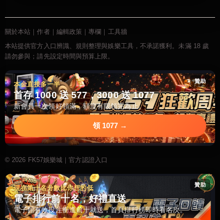
關於本站
｜
作者
｜
編輯政策
｜
專欄
｜
工具牆
本站提供官方入口辨識、規則整理與娛樂工具，不承諾獲利。未滿 18 歲
請勿參與；請先設定時間與預算上限。
贊助
本金直接多一半
首存 1000 送 577，3000 送 1077
新會員一次領好領滿，額度有限領完為止。
領 1077 →
© 2026 FK57娛樂城｜官方認證入口
贊助
現在第十名分數比你想的低
電子排行前十名，好禮直送
電子館有效投注衝進前十就送，首頁排行榜即時看名次。