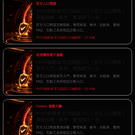
官方入口辨識
FK57娛樂城 官方認證入口｜官方入口辨識｜
完整指南：條件、實測與下一步
官方入口辨識完整指南，整理來源、條件、比較表、實例、
FAQ、互動工具與指定註冊入口。
FK57娛樂城 官方認證入口編輯部・15 分鐘
老虎機與電子遊戲
FK57娛樂城 官方認證入口｜官方入口辨識｜
新手入門：條件、實測與下一步
官方入口辨識新手入門，整理來源、條件、比較表、實例、
FAQ、互動工具與指定註冊入口。
FK57娛樂城 官方認證入口編輯部・15 分鐘
Casino 遊戲大廳
FK57娛樂城 官方認證入口｜官方入口辨識｜
實測步驟：條件、實測與下一步
官方入口辨識實測步驟，整理來源、條件、比較表、實例、
FAQ、互動工具與指定註冊入口。