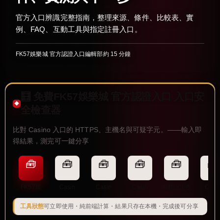
官方入口辨識完整指南，整理來源、條件、比較表、實
例、FAQ、互動工具與指定註冊入口。
FK57娛樂城 官方認證入口編輯部
約 15 分鐘
🧮 免費FK57娛樂城 官方認證入口 入口安
全檢查器
比對 Casino 入口的 HTTPS、主機名與可疑字元。——輸入即
得結果，測完可一鍵分享
🧰
🧰
🧰
🧰
🧰
🧰
FK57娛
Casin
Casin
Casin
遊戲說法查
Casi
工具狀態
可立即使用・純前端計算・結果只存在本機・完成後可分享