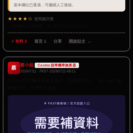
基本欄位已通過，可繼續人工複核。
★★★★☆
使用後評價
每個數字都有解釋，看完順手把原理段也讀了。
⚡ 有料 2
留言 1
分享
開啟貼文 →
蔡小姐
Casino 賠率機率換算器
蔡
2026/7/11 · FK57-20260711-0621
Casino 賠率機率換算器跑出「需要補資料」，每一項依據
都有列出，方便自己複查。