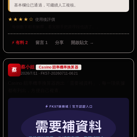
基本欄位已通過，可繼續人工複核。
★★★★☆
使用後評價
每個數字都有解釋，看完順手把原理段也讀了。
⚡ 有料 2
留言 1
分享
開啟貼文 →
蔡小姐
Casino 賠率機率換算器
蔡
2026/7/11 · FK57-20260711-0621
Casino 賠率機率換算器跑出「需要補資料」，每一項依據
都有列出，方便自己複查。