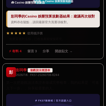
🧰 Casino 娛樂預算規劃器
彭同學的Casino 娛樂預算規劃器結果：建議再次核對
資料存在疑點，請回最新官方頁逐項核對。
★★★★★
使用後評價
免費還做到這樣，已收進書籤慢慢研究。
⚡ 有料 4
留言 3
分享
開啟貼文 →
彭同學
遊戲說法查證表
彭
2026/7/6 · FK57-20260706-6244
第一次把遊戲說法查證表做成完整檢查，我的結果是「可進
入下一步」，分享給需要的人。