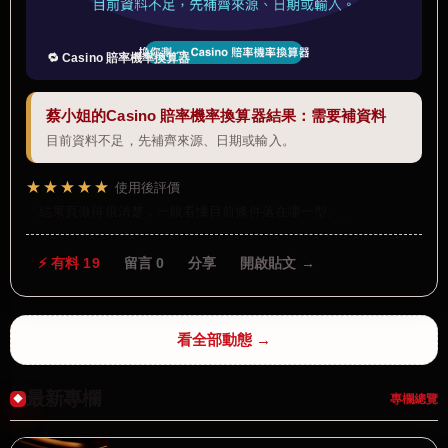
🔁 Casino 賠率機率換算器
蔡小姐的Casino 賠率機率換算器結果：需要補資料
目前資料不足，先補齊來源、日期或輸入。
★★★★★
使用後評價
結果頁做得很清楚，一眼看懂目前條件落在哪一型。
⚡ 有料 19
留言 0
分享
開啟貼文 →
看全部動態 →
最新專欄
專欄總覽