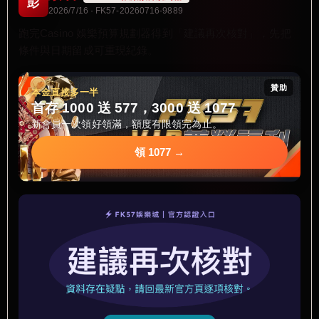
彭
2026/7/16 · FK57-20260716-9889
跑完Casino 娛樂預算規劃器得到「建議再次核對」，先把
條件與日期留成可重現紀錄。
贊助
本金直接多一半
首存 1000 送 577，3000 送 1077
新會員一次領好領滿，額度有限領完為止。
領 1077 →