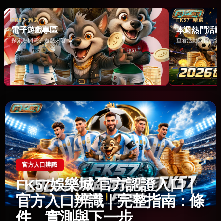
FK57 精選
FK57 精選
電子遊戲專區
本週熱門活
探索熱門電子遊戲內容 →
查看活動與會員情
官方入口辨識
FK57娛樂城 官方認證入口｜
官方入口辨識｜完整指南：條
件、實測與下一步