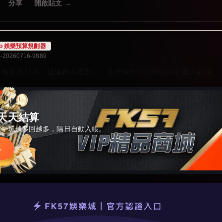
分享
開啟貼文 →
ino 娛樂預算規劃器
7-20260716-9889
娛樂預算規劃器得到「建議再次核對」，先把條件與日期留成可重現紀錄。
？
天天結算
限，玩越多回越多，隔日自動入帳。
→