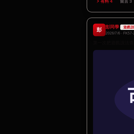
⚡ 有料 4
留言 3
彭同學
遊戲
彭
2026/7/6 · FK57
第一次把遊戲說法查