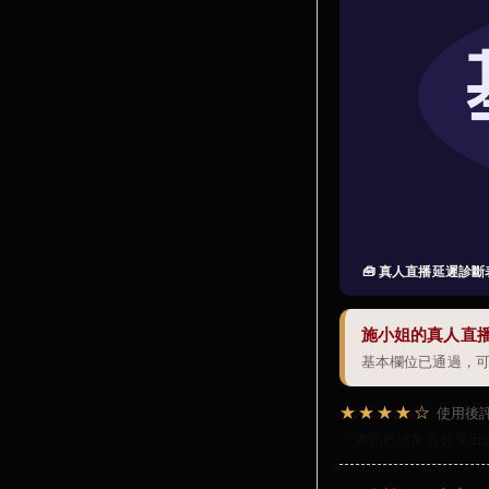
🧰 真人直播延遲診斷
施小姐的真人直
基本欄位已通過，
★★★★☆
使用後
測完把結果頁分享出