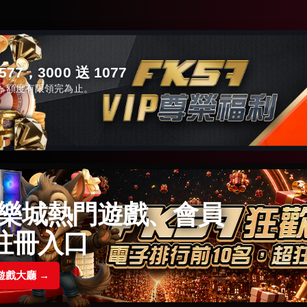
577，3000 送 1077
，額度有限領完為止。
7娛樂城熱門遊戲、會員
註冊入口
遊戲大廳 →