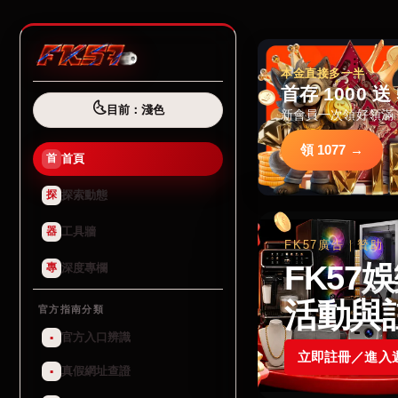
本金直接多一半
首存 1000 送 
🌜
目前：淺色
新會員一次領好領滿
領 1077 →
首
首頁
探
探索動態
器
工具牆
FK57廣告｜贊助
FK5
專
深度專欄
活動與
官方指南分類
官方入口辨識
▪
立即註冊／進入
真假網址查證
▪