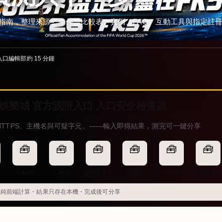
指南，整理來源、條件、比較表、實例、FAQ、互動工具與指定註
證入口編輯部
約 15 分鐘
57娛樂城 官方認證入口 入口安全檢查器
口的 HTTPS、主機名與可疑字元。——輸入即得結果，測完可一鍵分享
🧰
🧰
🧰
🧰
🧰
🧰
Casin
Casin
遊戲說法查
Casin
Casin
遊戲大廳
・純前端計算・結果只存在本機・完成後可分享