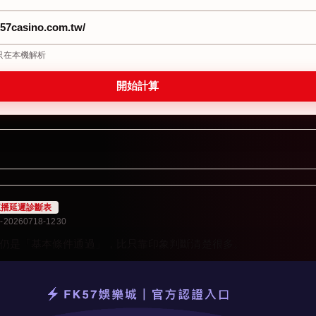
只在本機解析
開始計算
直播延遲診斷表
7-20260718-1230
仍是「基本條件通過」，比只靠印象判斷清楚很多。