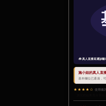
🧰 真人直播延遲診斷
施小姐的真人直
基本欄位已通過，
★★★★☆
使用後
測完把結果頁分享出