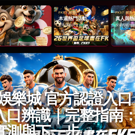
FK57 精選
FK57 精選
本週熱門活動
真人與熱
查看活動與會員情報 →
探索即時遊戲
7娛樂城 官方認證入口
入口辨識｜完整指南
實測與下一步