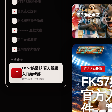
HTTPS憑證檢查
▪
FK57 精選
會員流程說明
▪
電子遊戲專區
老虎機與電子遊戲
▪
探索熱門電子遊戲內容 →
Casino 遊戲大廳
▪
新手遊戲導覽
▪
規則賠率與機率
▪
本站作者
FK57娛樂城 官方認證
官方入口辨識
F
入口編輯部
FK5
官方流程・規則查證
官方
件、