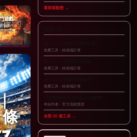
看探索動態 →
門遊戲
與最新內容 →
精選工具
🧰 Casino 攻略可信度評分器
免費工具・純前端計算
🧰 Casino 會員權益比較器
免費工具・純前端計算
🧰 Casino 活動資格檢查表
免費工具・純前端計算
｜
FK57娛樂城 官方認證入口編輯部
本站作者・官方流程查證
：條
全部 20 個工具 →