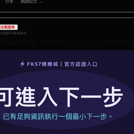
分享
開啟貼文 →
說法查證表
-20260706-6244
證表做成完整檢查，我的結果是「可進入下一步」，分享給需要的