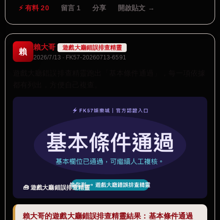
⚡ 有料 20
留言 1
分享
開啟貼文 →
賴大哥
遊戲大廳錯誤排查精靈
賴
2026/7/13 · FK57-20260713-6591
遊戲大廳錯誤排查精靈跑出「基本條件通過」，每一項依據
都有列出，方便自己複查。
🧰 遊戲大廳錯誤排查精靈
賴大哥的遊戲大廳錯誤排查精靈結果：基本條件通過