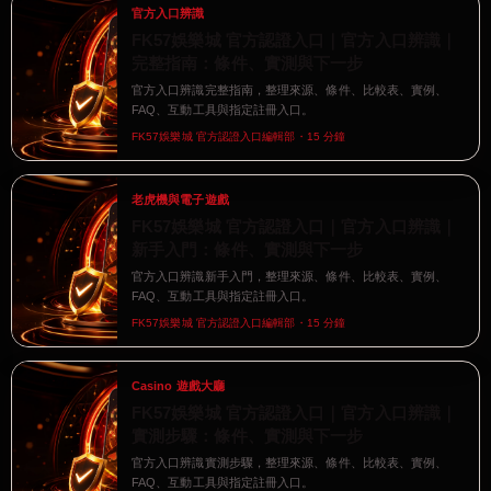
官方入口辨識
FK57娛樂城 官方認證入口｜官方入口辨識｜
完整指南：條件、實測與下一步
官方入口辨識完整指南，整理來源、條件、比較表、實例、
FAQ、互動工具與指定註冊入口。
FK57娛樂城 官方認證入口編輯部・15 分鐘
老虎機與電子遊戲
FK57娛樂城 官方認證入口｜官方入口辨識｜
新手入門：條件、實測與下一步
官方入口辨識新手入門，整理來源、條件、比較表、實例、
FAQ、互動工具與指定註冊入口。
FK57娛樂城 官方認證入口編輯部・15 分鐘
Casino 遊戲大廳
FK57娛樂城 官方認證入口｜官方入口辨識｜
實測步驟：條件、實測與下一步
官方入口辨識實測步驟，整理來源、條件、比較表、實例、
FAQ、互動工具與指定註冊入口。