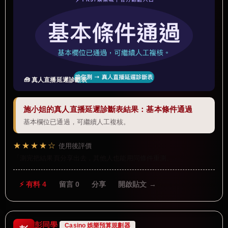
🧰 真人直播延遲診斷表
施小姐的真人直播延遲診斷表結果：基本條件通過
基本欄位已通過，可繼續人工複核。
★★★★☆
使用後評價
測完把結果頁分享出去，其他人也能用同條件重測。
⚡ 有料 4
留言 0
分享
開啟貼文 →
彭同學
Casino 娛樂預算規劃器