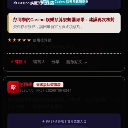
🧰 Casino 娛樂預算規劃器
彭同學的Casino 娛樂預算規劃器結果：建議再次核對
資料存在疑點，請回最新官方頁逐項核對。
★★★★★
使用後評價
免費還做到這樣，已收進書籤慢慢研究。
⚡ 有料 4
留言 3
分享
開啟貼文 →
彭同學
遊戲說法查證表
彭
2026/7/6 · FK57-20260706-6244
第一次把遊戲說法查證表做成完整檢查，我的結果是「可進
入下一步」，分享給需要的人。