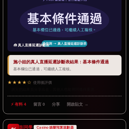
🧰 真人直播延遲診斷表
施小姐的真人直播延遲診斷表結果：基本條件通過
基本欄位已通過，可繼續人工複核。
★★★★☆
使用後評價
測完把結果頁分享出去，其他人也能用同條件重測。
⚡ 有料 4
留言 0
分享
開啟貼文 →
彭同學
Casino 娛樂預算規劃器