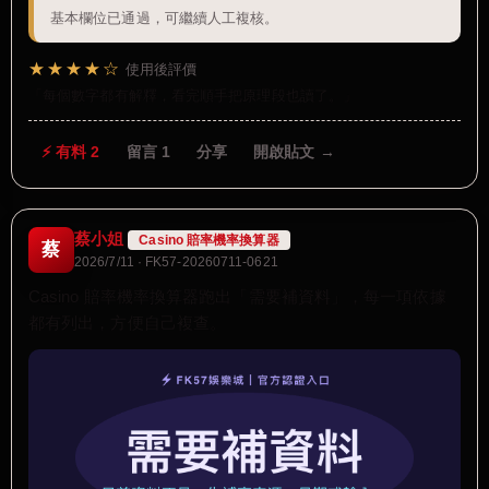
基本欄位已通過，可繼續人工複核。
★★★★☆
使用後評價
每個數字都有解釋，看完順手把原理段也讀了。
⚡ 有料 2
留言 1
分享
開啟貼文 →
蔡小姐
Casino 賠率機率換算器
蔡
2026/7/11 · FK57-20260711-0621
Casino 賠率機率換算器跑出「需要補資料」，每一項依據
都有列出，方便自己複查。