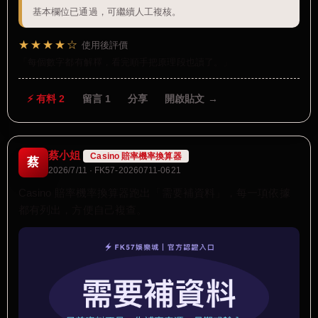
基本欄位已通過，可繼續人工複核。
★★★★☆
使用後評價
每個數字都有解釋，看完順手把原理段也讀了。
⚡ 有料 2
留言 1
分享
開啟貼文 →
蔡小姐
Casino 賠率機率換算器
蔡
2026/7/11 · FK57-20260711-0621
Casino 賠率機率換算器跑出「需要補資料」，每一項依據
都有列出，方便自己複查。