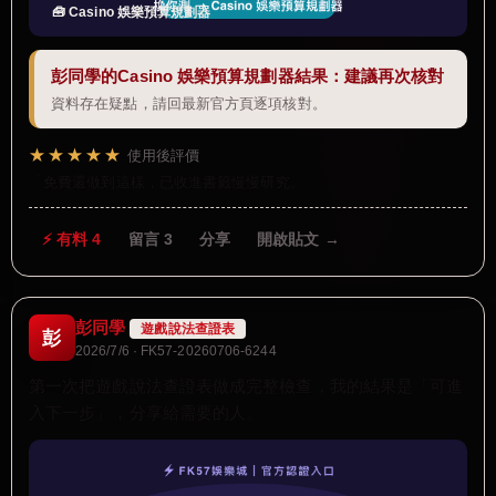
🧰 Casino 娛樂預算規劃器
彭同學的Casino 娛樂預算規劃器結果：建議再次核對
資料存在疑點，請回最新官方頁逐項核對。
★★★★★
使用後評價
免費還做到這樣，已收進書籤慢慢研究。
⚡ 有料 4
留言 3
分享
開啟貼文 →
彭同學
遊戲說法查證表
彭
2026/7/6 · FK57-20260706-6244
第一次把遊戲說法查證表做成完整檢查，我的結果是「可進
入下一步」，分享給需要的人。