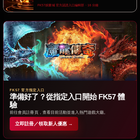
FK57娛樂城 官方認證入口編輯部・16 分鐘
FK57 官方指定入口
準備好了？從指定入口開始 FK57 體
驗
前往會員註冊頁，查看目前活動並進入熱門遊戲大廳。
立即註冊／領取新人優惠 →