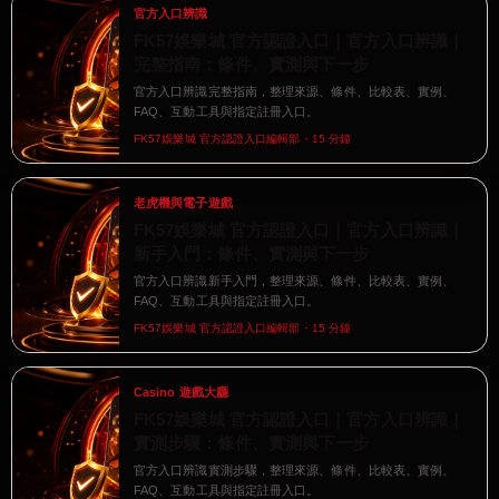
官方入口辨識
FK57娛樂城 官方認證入口｜官方入口辨識｜
完整指南：條件、實測與下一步
官方入口辨識完整指南，整理來源、條件、比較表、實例、
FAQ、互動工具與指定註冊入口。
FK57娛樂城 官方認證入口編輯部・15 分鐘
老虎機與電子遊戲
FK57娛樂城 官方認證入口｜官方入口辨識｜
新手入門：條件、實測與下一步
官方入口辨識新手入門，整理來源、條件、比較表、實例、
FAQ、互動工具與指定註冊入口。
FK57娛樂城 官方認證入口編輯部・15 分鐘
Casino 遊戲大廳
FK57娛樂城 官方認證入口｜官方入口辨識｜
實測步驟：條件、實測與下一步
官方入口辨識實測步驟，整理來源、條件、比較表、實例、
FAQ、互動工具與指定註冊入口。