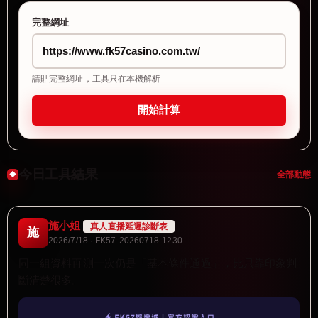
完整網址
請貼完整網址，工具只在本機解析
開始計算
今日工具結果
全部動態
施小姐
真人直播延遲診斷表
施
2026/7/18 · FK57-20260718-1230
同一組資料再測一次仍是「基本條件通過」，比只靠印象判
斷清楚很多。