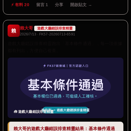
⚡ 有料 20
留言 1
分享
開啟貼文 →
賴大哥
遊戲大廳錯誤排查精靈
賴
2026/7/13 · FK57-20260713-6591
遊戲大廳錯誤排查精靈跑出「基本條件通過」，每一項依據
都有列出，方便自己複查。
🧰 遊戲大廳錯誤排查精靈
賴大哥的遊戲大廳錯誤排查精靈結果：基本條件通過