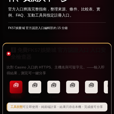
官方入口辨識完整指南，整理來源、條件、比較表、實
例、FAQ、互動工具與指定註冊入口。
FK57娛樂城 官方認證入口編輯部
約 15 分鐘
🧮 免費FK57娛樂城 官方認證入口 入口安
全檢查器
比對 Casino 入口的 HTTPS、主機名與可疑字元。——輸入即
得結果，測完可一鍵分享
🧰
🧰
🧰
🧰
🧰
🧰
FK57娛
Casin
Casin
Casin
遊戲說法查
Casi
工具狀態
可立即使用・純前端計算・結果只存在本機・完成後可分享