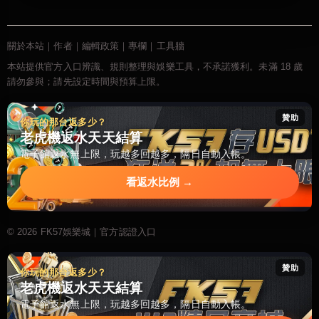
關於本站
｜
作者
｜
編輯政策
｜
專欄
｜
工具牆
本站提供官方入口辨識、規則整理與娛樂工具，不承諾獲利。未滿 18 歲
請勿參與；請先設定時間與預算上限。
贊助
你玩的那台返多少？
老虎機返水天天結算
電子館返水無上限，玩越多回越多，隔日自動入帳。
看返水比例 →
© 2026 FK57娛樂城｜官方認證入口
贊助
你玩的那台返多少？
老虎機返水天天結算
電子館返水無上限，玩越多回越多，隔日自動入帳。