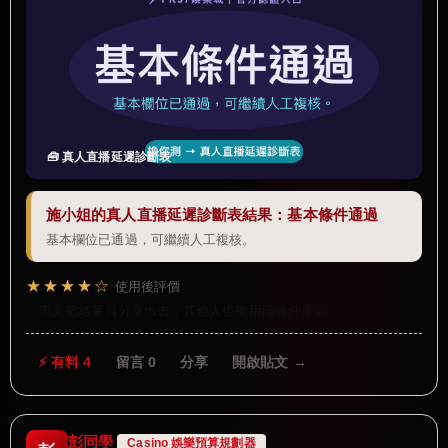
🧰 真人直播延遲診斷表
施小姐的真人直播延遲診斷表結果：基本條件通過
基本欄位已通過，可繼續人工複核。
★★★★☆
使用後評價
測完把結果頁分享出去，其他人也能用同條件重測。
⚡ 有料 4
留言 0
分享
開啟貼文 →
彭同學
Casino 娛樂預算規劃器