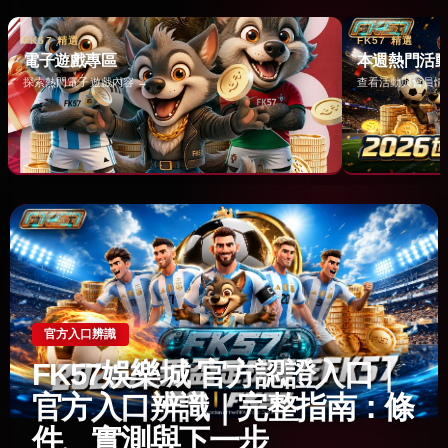
FK57 精選
FK57 精選
電子遊戲專區
本週熱門活
探索熱門電子遊戲內容 →
查看活動與會員情
官方入口辨識
FK57娛樂城 官方認證入口｜
官方入口辨識｜完整指南：條
件、實測與下一步