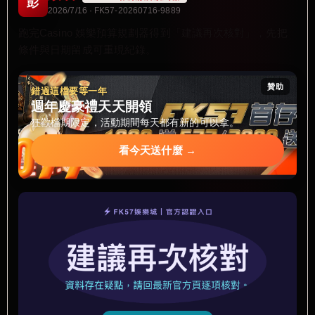
彭
2026/7/16 · FK57-20260716-9889
跑完Casino 娛樂預算規劃器得到「建議再次核對」，先把
條件與日期留成可重現紀錄。
贊助
錯過這檔要等一年
週年慶豪禮天天開領
狂歡檔期限定，活動期間每天都有新的可以拿。
看今天送什麼 →