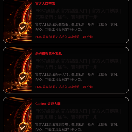
官方入口辨識
FK57娛樂城 官方認證入口｜官方入口辨識｜
完整指南：條件、實測與下一步
官方入口辨識完整指南，整理來源、條件、比較表、實例、
FAQ、互動工具與指定註冊入口。
FK57娛樂城 官方認證入口編輯部・15 分鐘
老虎機與電子遊戲
FK57娛樂城 官方認證入口｜官方入口辨識｜
新手入門：條件、實測與下一步
官方入口辨識新手入門，整理來源、條件、比較表、實例、
FAQ、互動工具與指定註冊入口。
FK57娛樂城 官方認證入口編輯部・15 分鐘
Casino 遊戲大廳
FK57娛樂城 官方認證入口｜官方入口辨識｜
實測步驟：條件、實測與下一步
官方入口辨識實測步驟，整理來源、條件、比較表、實例、
FAQ、互動工具與指定註冊入口。