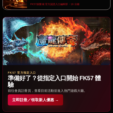
FK57娛樂城 官方認證入口編輯部・16 分鐘
FK57 官方指定入口
準備好了？從指定入口開始 FK57 體
驗
前往會員註冊頁，查看目前活動並進入熱門遊戲大廳。
立即註冊／領取新人優惠 →