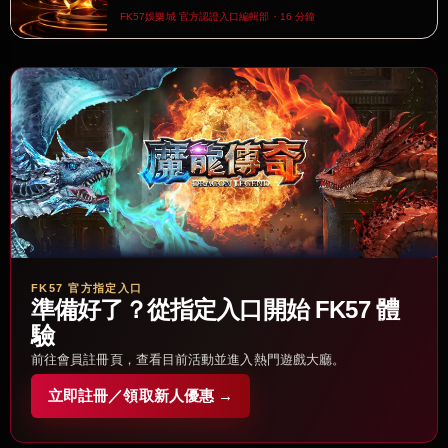
FK57娛樂城 官方認證入口編輯部・16 分鐘
FK57 官方指定入口
準備好了？從指定入口開始 FK57 體
驗
前往會員註冊頁，查看目前活動並進入熱門遊戲大廳。
立即註冊／領取新人優惠 →