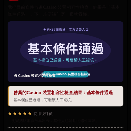
我把目前條件放進Casino 裝置相容性檢查，結果是「基本
條件通過」，下一步要補什麼一眼就看懂。
🧰 Casino 裝置相容性檢查
曾桑的Casino 裝置相容性檢查結果：基本條件通過
基本欄位已通過，可繼續人工複核。
★★★★★
使用後評價
測完把結果頁分享出去，其他人也能用同條件重測。