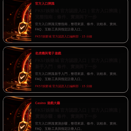
官方入口辨識
FK57娛樂城 官方認證入口｜官方入口辨識｜
完整指南：條件、實測與下一步
官方入口辨識完整指南，整理來源、條件、比較表、實例、
FAQ、互動工具與指定註冊入口。
FK57娛樂城 官方認證入口編輯部・15 分鐘
老虎機與電子遊戲
FK57娛樂城 官方認證入口｜官方入口辨識｜
新手入門：條件、實測與下一步
官方入口辨識新手入門，整理來源、條件、比較表、實例、
FAQ、互動工具與指定註冊入口。
FK57娛樂城 官方認證入口編輯部・15 分鐘
Casino 遊戲大廳
FK57娛樂城 官方認證入口｜官方入口辨識｜
實測步驟：條件、實測與下一步
官方入口辨識實測步驟，整理來源、條件、比較表、實例、
FAQ、互動工具與指定註冊入口。