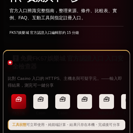
官方入口辨識完整指南，整理來源、條件、比較表、實
例、FAQ、互動工具與指定註冊入口。
FK57娛樂城 官方認證入口編輯部
約 15 分鐘
🧮 免費FK57娛樂城 官方認證入口 入口安
全檢查器
比對 Casino 入口的 HTTPS、主機名與可疑字元。——輸入即
得結果，測完可一鍵分享
🧰
🧰
🧰
🧰
🧰
🧰
FK57娛
Casin
Casin
Casin
遊戲說法查
Casi
工具狀態
可立即使用・純前端計算・結果只存在本機・完成後可分享