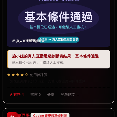
🧰 真人直播延遲診斷表
施小姐的真人直播延遲診斷表結果：基本條件通過
基本欄位已通過，可繼續人工複核。
★★★★☆
使用後評價
測完把結果頁分享出去，其他人也能用同條件重測。
⚡ 有料 4
留言 0
分享
開啟貼文 →
彭同學
Casino 娛樂預算規劃器