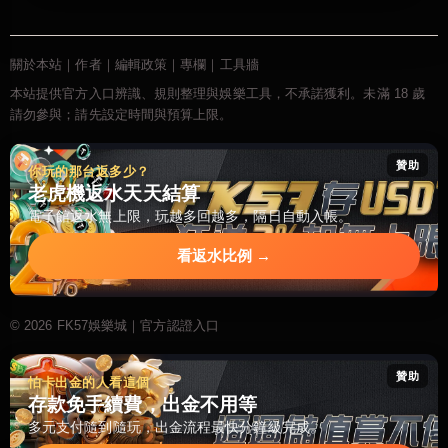
關於本站
｜
作者
｜
編輯政策
｜
專欄
｜
工具牆
本站提供官方入口辨識、規則整理與娛樂工具，不承諾獲利。未滿 18 歲
請勿參與；請先設定時間與預算上限。
贊助
你玩的那台返多少？
老虎機返水天天結算
電子館返水無上限，玩越多回越多，隔日自動入帳。
看返水比例 →
© 2026 FK57娛樂城｜官方認證入口
贊助
怕卡出金的人看這個
存款免手續費，出金不用等
多元支付隨到隨玩，出金流程最快分鐘級完成。