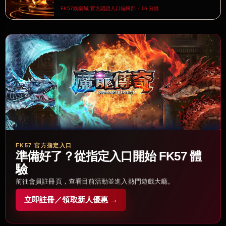
FK57娛樂城 官方認證入口編輯部・16 分鐘
FK57 官方指定入口
準備好了？從指定入口開始 FK57 體
驗
前往會員註冊頁，查看目前活動並進入熱門遊戲大廳。
立即註冊／領取新人優惠 →