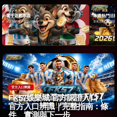
FK57 精選
FK57 精選
電子遊戲專區
本週熱門活
探索熱門電子遊戲內容 →
查看活動與會員情
官方入口辨識
FK57娛樂城 官方認證入口｜
官方入口辨識｜完整指南：條
件、實測與下一步