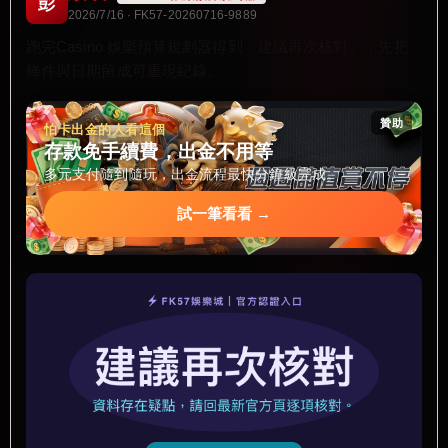
彭
2026/7/16 · FK57-20260716-9889
跑完Casino 娛樂預算規劃器得到「建議再次核對」，先把
條件與日期留成可重現紀錄。
贊助
怕卡出金的人看這個
存款免手續費，出金不用等
多元支付隨到隨玩，出金流程最快分鐘級完成。
試一筆看看 →