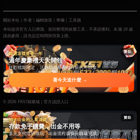
關於本站
｜
作者
｜
編輯政策
｜
專欄
｜
工具牆
本站提供官方入口辨識、規則整理與娛樂工具，不承諾獲利。未滿 18 歲
請勿參與；請先設定時間與預算上限。
贊助
錯過這檔要等一年
週年慶豪禮天天開領
狂歡檔期限定，活動期間每天都有新的可以拿。
看今天送什麼 →
© 2026 FK57娛樂城｜官方認證入口
贊助
怕卡出金的人看這個
存款免手續費，出金不用等
多元支付隨到隨玩，出金流程最快分鐘級完成。