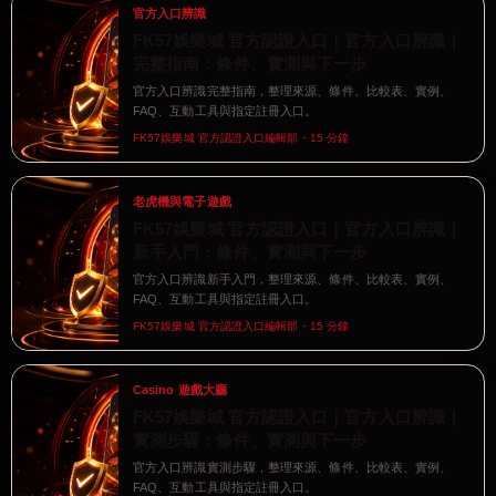
官方入口辨識
FK57娛樂城 官方認證入口｜官方入口辨識｜
完整指南：條件、實測與下一步
官方入口辨識完整指南，整理來源、條件、比較表、實例、
FAQ、互動工具與指定註冊入口。
FK57娛樂城 官方認證入口編輯部・15 分鐘
老虎機與電子遊戲
FK57娛樂城 官方認證入口｜官方入口辨識｜
新手入門：條件、實測與下一步
官方入口辨識新手入門，整理來源、條件、比較表、實例、
FAQ、互動工具與指定註冊入口。
FK57娛樂城 官方認證入口編輯部・15 分鐘
Casino 遊戲大廳
FK57娛樂城 官方認證入口｜官方入口辨識｜
實測步驟：條件、實測與下一步
官方入口辨識實測步驟，整理來源、條件、比較表、實例、
FAQ、互動工具與指定註冊入口。