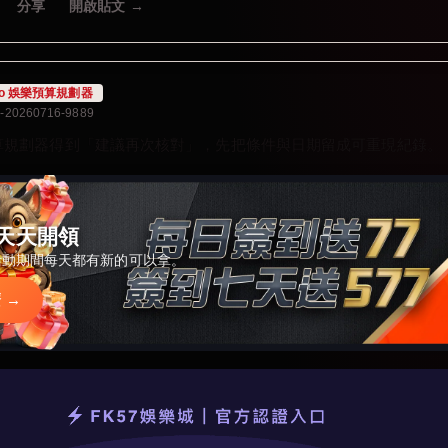
分享
開啟貼文 →
ino 娛樂預算規劃器
7-20260716-9889
娛樂預算規劃器得到「建議再次核對」，先把條件與日期留成可重現紀錄。
天天開領
活動期間每天都有新的可以拿。
 →