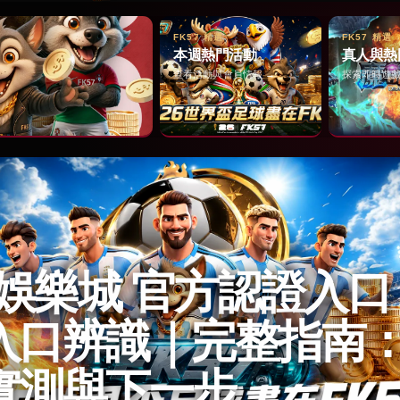
FK57 精選
FK57 精選
本週熱門活動
真人與熱
查看活動與會員情報 →
探索即時遊戲
7娛樂城 官方認證入口
入口辨識｜完整指南
實測與下一步