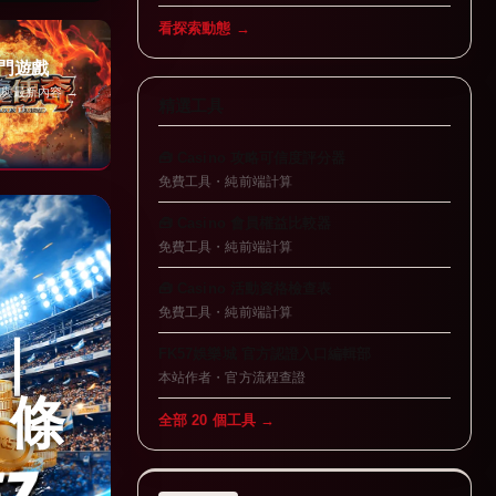
看探索動態 →
門遊戲
與最新內容 →
精選工具
🧰 Casino 攻略可信度評分器
免費工具・純前端計算
🧰 Casino 會員權益比較器
免費工具・純前端計算
🧰 Casino 活動資格檢查表
免費工具・純前端計算
｜
FK57娛樂城 官方認證入口編輯部
本站作者・官方流程查證
：條
全部 20 個工具 →