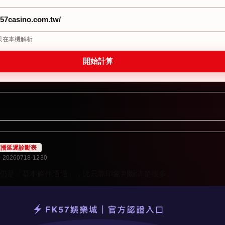
只在本機解析
開始計算
直播延遲診斷表
7-20260718-1230
仍是「基本條件通過」，比只靠印象判斷清楚很多。