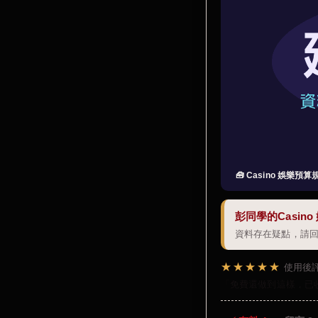
🧰 Casino 娛樂預
彭同學的Casi
資料存在疑點，請
★★★★★
使用後
免費還做到這樣，已