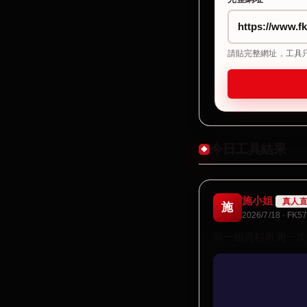
請貼完整網址，工具
今日工具結果
施小姐
真人
施
2026/7/18 · FK5
同一組資料再測一次