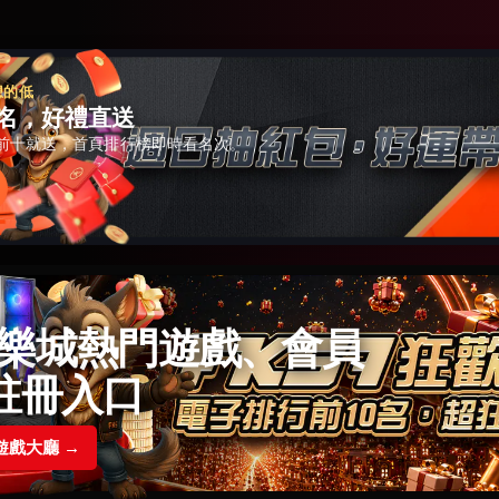
想的低
名，好禮直送
前十就送，首頁排行榜即時看名次。
7娛樂城熱門遊戲、會員
註冊入口
遊戲大廳 →