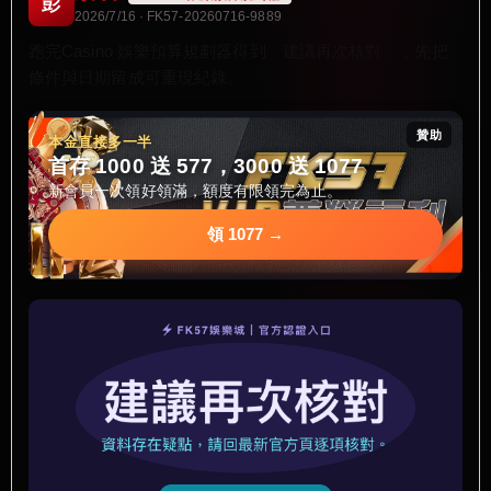
彭
2026/7/16 · FK57-20260716-9889
跑完Casino 娛樂預算規劃器得到「建議再次核對」，先把
條件與日期留成可重現紀錄。
贊助
本金直接多一半
首存 1000 送 577，3000 送 1077
新會員一次領好領滿，額度有限領完為止。
領 1077 →