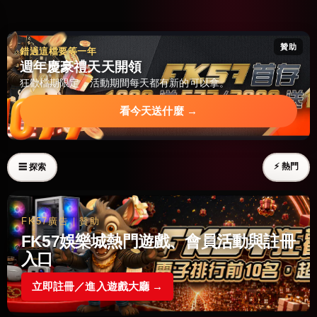
贊助
錯過這檔要等一年
週年慶豪禮天天開領
狂歡檔期限定，活動期間每天都有新的可以拿。
看今天送什麼 →
⚡ 熱門
☰ 探索
FK57廣告｜贊助
FK57娛樂城熱門遊戲、會員活動與註冊
入口
立即註冊／進入遊戲大廳 →