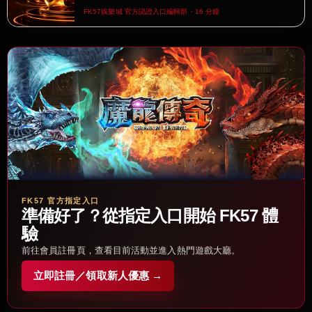
FK57娛樂城 官方認證入口編輯部・16 分鐘
FK57 官方指定入口
準備好了？從指定入口開始 FK57 體
驗
前往會員註冊頁，查看目前活動並進入熱門遊戲大廳。
立即註冊／領取新人優惠 →