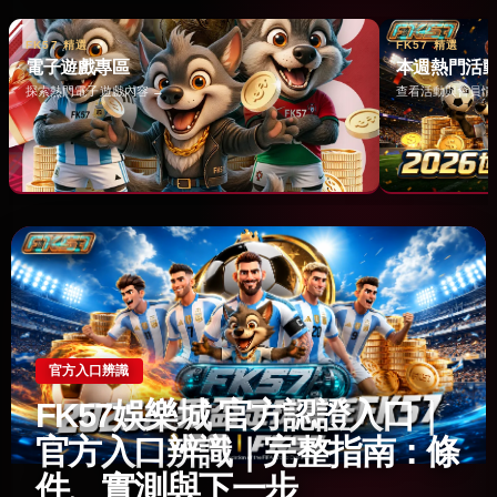
FK57 精選
FK57 精選
電子遊戲專區
本週熱門活
探索熱門電子遊戲內容 →
查看活動與會員情
官方入口辨識
FK57娛樂城 官方認證入口｜
官方入口辨識｜完整指南：條
件、實測與下一步