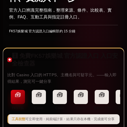
官方入口辨識完整指南，整理來源、條件、比較表、實
例、FAQ、互動工具與指定註冊入口。
FK57娛樂城 官方認證入口編輯部
約 15 分鐘
🧮 免費FK57娛樂城 官方認證入口 入口安
全檢查器
比對 Casino 入口的 HTTPS、主機名與可疑字元。——輸入即
得結果，測完可一鍵分享
🧰
🧰
🧰
🧰
🧰
🧰
FK57娛
Casin
Casin
Casin
遊戲說法查
Casi
工具狀態
可立即使用・純前端計算・結果只存在本機・完成後可分享