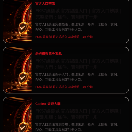
官方入口辨識
FK57娛樂城 官方認證入口｜官方入口辨識｜
完整指南：條件、實測與下一步
官方入口辨識完整指南，整理來源、條件、比較表、實例、
FAQ、互動工具與指定註冊入口。
FK57娛樂城 官方認證入口編輯部・15 分鐘
老虎機與電子遊戲
FK57娛樂城 官方認證入口｜官方入口辨識｜
新手入門：條件、實測與下一步
官方入口辨識新手入門，整理來源、條件、比較表、實例、
FAQ、互動工具與指定註冊入口。
FK57娛樂城 官方認證入口編輯部・15 分鐘
Casino 遊戲大廳
FK57娛樂城 官方認證入口｜官方入口辨識｜
實測步驟：條件、實測與下一步
官方入口辨識實測步驟，整理來源、條件、比較表、實例、
FAQ、互動工具與指定註冊入口。