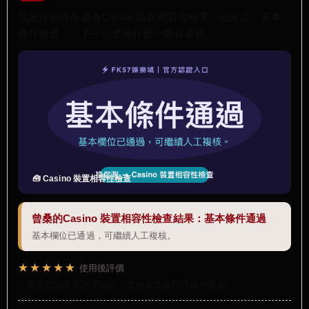
我把目前條件放進Casino 裝置相容性檢查，結果是「基本
條件通過」，下一步要補什麼一眼就看懂。
🧰 Casino 裝置相容性檢查
曾桑的Casino 裝置相容性檢查結果：基本條件通過
基本欄位已通過，可繼續人工複核。
★★★★★
使用後評價
測完把結果頁分享出去，其他人也能用同條件重測。