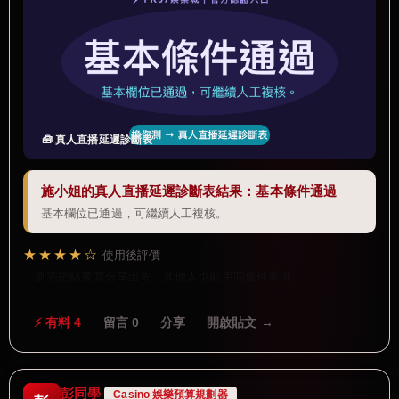
🧰 真人直播延遲診斷表
施小姐的真人直播延遲診斷表結果：基本條件通過
基本欄位已通過，可繼續人工複核。
★★★★☆
使用後評價
測完把結果頁分享出去，其他人也能用同條件重測。
⚡ 有料 4
留言 0
分享
開啟貼文 →
彭同學
Casino 娛樂預算規劃器