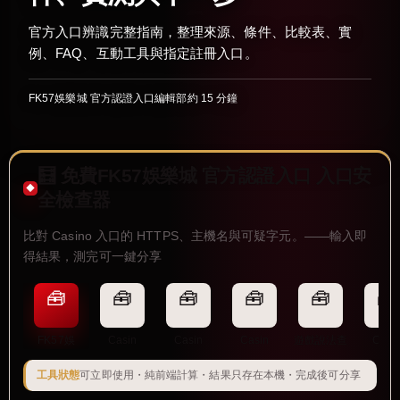
官方入口辨識完整指南，整理來源、條件、比較表、實
例、FAQ、互動工具與指定註冊入口。
FK57娛樂城 官方認證入口編輯部
約 15 分鐘
🧮 免費FK57娛樂城 官方認證入口 入口安
全檢查器
比對 Casino 入口的 HTTPS、主機名與可疑字元。——輸入即
得結果，測完可一鍵分享
🧰
🧰
🧰
🧰
🧰
🧰
FK57娛
Casin
Casin
Casin
遊戲說法查
Casi
工具狀態
可立即使用・純前端計算・結果只存在本機・完成後可分享