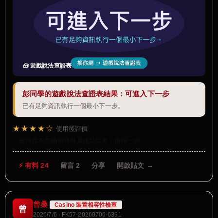
🧰 遊戲說法查證表
彭同學的遊戲說法查證表結果：可進入下一步
已有足夠資訊執行一個最小下一步。
★★★★☆
使用後評價
把我原本忽略的條件直接點出來，值得一測。
⚡ 有料 24
留言 2
分享
開啟貼文 →
曾桑
Casino 裝置相容性檢查
曾
2026/7/6 · FK57-20260706-6391