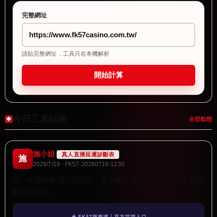
完整網址
請貼完整網址，工具只在本機解析
開始計算
今日工具結果
全部動態
施小姐
真人直播延遲診斷表
施
2026/7/18 · FK57-20260718-1230
同一組資料再測一次仍是「基本條件通過」，比只靠印象判
斷清楚很多。