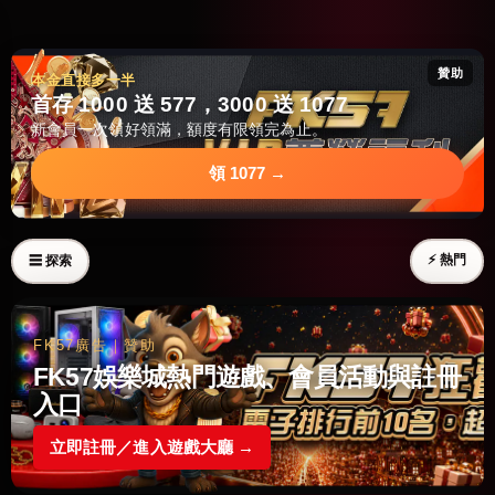
贊助
本金直接多一半
首存 1000 送 577，3000 送 1077
新會員一次領好領滿，額度有限領完為止。
領 1077 →
⚡ 熱門
☰ 探索
FK57廣告｜贊助
FK57娛樂城熱門遊戲、會員活動與註冊
入口
立即註冊／進入遊戲大廳 →