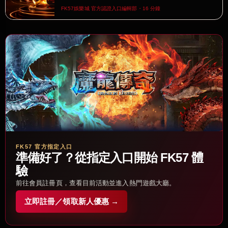
FK57娛樂城 官方認證入口編輯部・16 分鐘
FK57 官方指定入口
準備好了？從指定入口開始 FK57 體
驗
前往會員註冊頁，查看目前活動並進入熱門遊戲大廳。
立即註冊／領取新人優惠 →