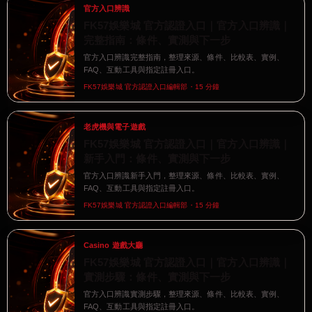
官方入口辨識
FK57娛樂城 官方認證入口｜官方入口辨識｜
完整指南：條件、實測與下一步
官方入口辨識完整指南，整理來源、條件、比較表、實例、
FAQ、互動工具與指定註冊入口。
FK57娛樂城 官方認證入口編輯部・15 分鐘
老虎機與電子遊戲
FK57娛樂城 官方認證入口｜官方入口辨識｜
新手入門：條件、實測與下一步
官方入口辨識新手入門，整理來源、條件、比較表、實例、
FAQ、互動工具與指定註冊入口。
FK57娛樂城 官方認證入口編輯部・15 分鐘
Casino 遊戲大廳
FK57娛樂城 官方認證入口｜官方入口辨識｜
實測步驟：條件、實測與下一步
官方入口辨識實測步驟，整理來源、條件、比較表、實例、
FAQ、互動工具與指定註冊入口。