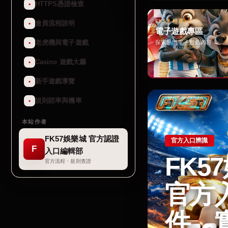
HTTPS憑證檢查
▪
FK57 精選
會員流程說明
▪
電子遊戲專區
老虎機與電子遊戲
▪
探索熱門電子遊戲內容 →
Casino 遊戲大廳
▪
新手遊戲導覽
▪
規則賠率與機率
▪
本站作者
FK57娛樂城 官方認證
官方入口辨識
F
入口編輯部
FK5
官方流程・規則查證
官方
件、