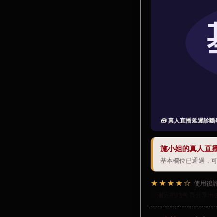
🧰 真人直播延遲診斷
施小姐的真人直
基本欄位已通過，
★★★★☆
使用後
測完把結果頁分享出