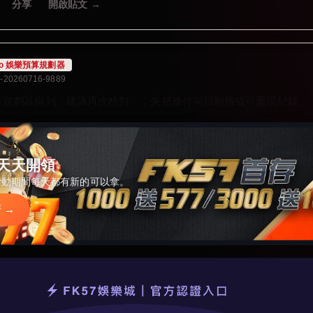
分享
開啟貼文 →
ino 娛樂預算規劃器
7-20260716-9889
娛樂預算規劃器得到「建議再次核對」，先把條件與日期留成可重現紀錄。
天天開領
活動期間每天都有新的可以拿。
 →