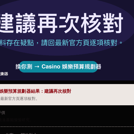
算規劃器
no 娛樂預算規劃器結果：建議再次核對
回最新官方頁逐項核對。
評價
收進書籤慢慢研究。