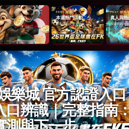
FK57 精選
FK57 精選
本週熱門活動
真人與熱
查看活動與會員情報 →
探索即時遊戲
7娛樂城 官方認證入口
入口辨識｜完整指南
實測與下一步