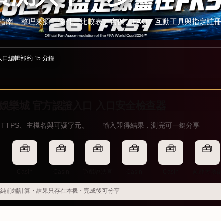
指南，整理來源、條件、比較表、實例、FAQ、互動工具與指定註
證入口編輯部
約 15 分鐘
57娛樂城 官方認證入口 入口安全檢查器
口的 HTTPS、主機名與可疑字元。——輸入即得結果，測完可一鍵分享
🧰
🧰
🧰
🧰
🧰
🧰
Casin
Casin
遊戲說法查
Casin
Casin
遊戲大廳
・純前端計算・結果只存在本機・完成後可分享