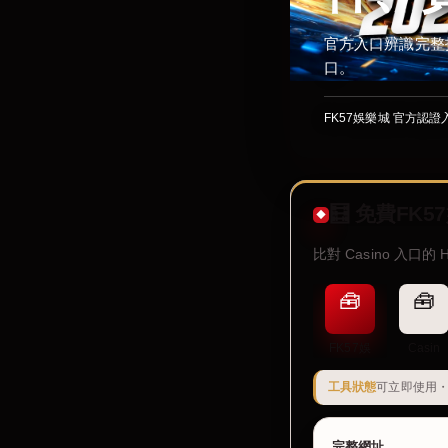
官方入口辨識完整
口。
FK57娛樂城 官方認
🧮 免費FK
比對 Casino 入
🧰
🧰
FK57娛
Casin
工具狀態
可立即使用
完整網址