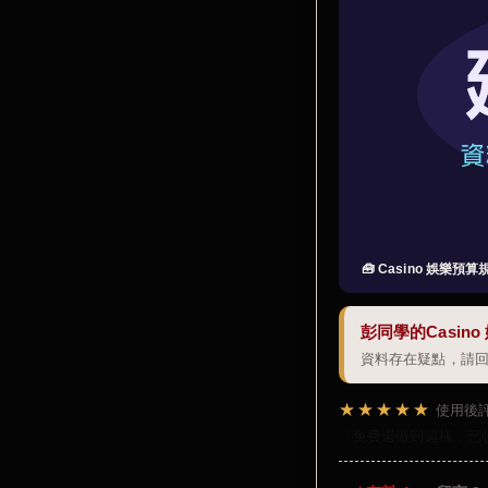
🧰 Casino 娛樂預
彭同學的Casi
資料存在疑點，請
★★★★★
使用後
免費還做到這樣，已