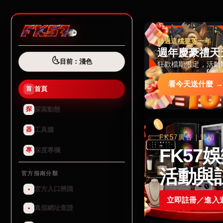
錯過這檔要等一年
週年慶豪禮天
🌜
目前：淺色
狂歡檔期限定，活動
看今天送什麼 →
首
首頁
探
探索動態
器
工具牆
FK57廣告｜贊助
FK5
專
深度專欄
活動與
官方指南分類
官方入口辨識
▪
立即註冊／進入
真假網址查證
▪