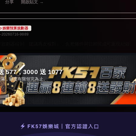
分享
開啟貼文 →
ino 娛樂預算規劃器
7-20260716-9889
娛樂預算規劃器得到「建議再次核對」，先把條件與日期留成可重現紀錄。
送 577，3000 送 1077
領滿，額度有限領完為止。