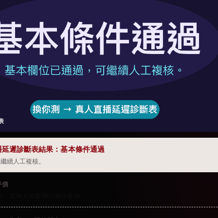
表
播延遲診斷表結果：基本條件通過
可繼續人工複核。
評價
去，其他人也能用同條件重測。