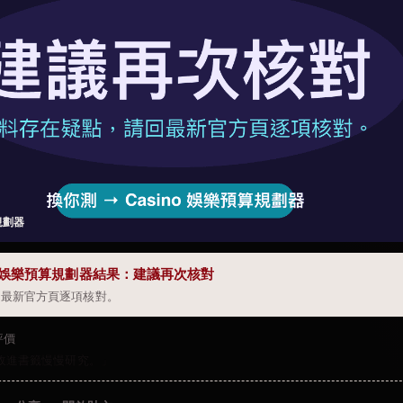
算規劃器
no 娛樂預算規劃器結果：建議再次核對
回最新官方頁逐項核對。
評價
收進書籤慢慢研究。