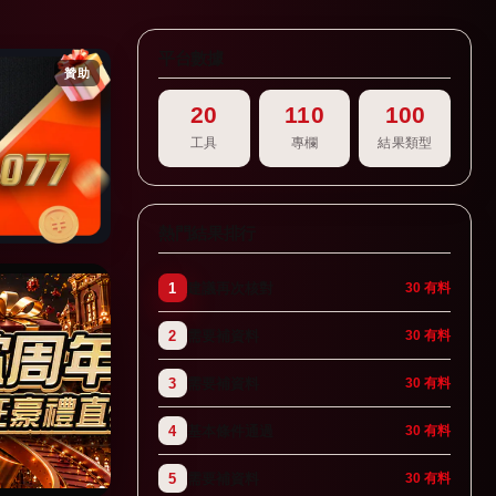
平台數據
贊助
20
110
100
工具
專欄
結果類型
熱門結果排行
1
建議再次核對
30 有料
2
需要補資料
30 有料
3
需要補資料
30 有料
4
基本條件通過
30 有料
5
需要補資料
30 有料