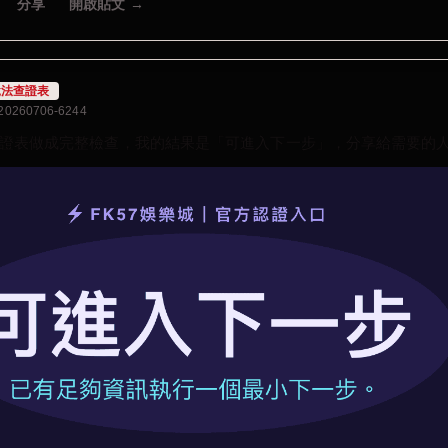
分享
開啟貼文 →
說法查證表
-20260706-6244
證表做成完整檢查，我的結果是「可進入下一步」，分享給需要的