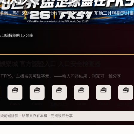
指南，整理來源、條件、比較表、實例、FAQ、互動工具與指定註
證入口編輯部
約 15 分鐘
57娛樂城 官方認證入口 入口安全檢查器
口的 HTTPS、主機名與可疑字元。——輸入即得結果，測完可一鍵分享
🧰
🧰
🧰
🧰
🧰
🧰
Casin
Casin
遊戲說法查
Casin
Casin
遊戲大廳
・純前端計算・結果只存在本機・完成後可分享