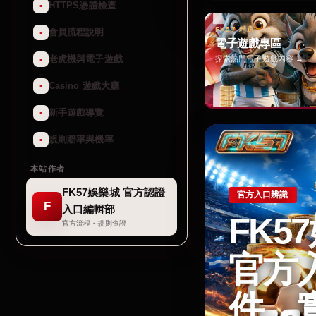
HTTPS憑證檢查
▪
FK57 精選
會員流程說明
▪
電子遊戲專區
老虎機與電子遊戲
▪
探索熱門電子遊戲內容 →
Casino 遊戲大廳
▪
新手遊戲導覽
▪
規則賠率與機率
▪
本站作者
FK57娛樂城 官方認證
官方入口辨識
F
入口編輯部
FK5
官方流程・規則查證
官方
件、