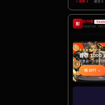
⚡ 有料 4
留言 0
彭同學
Cas
彭
2026/7/16 · FK5
跑完Casino 
本金直接多一半
首存 1000 
新會員一次領好
領 1077 →