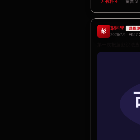
⚡ 有料 4
留言 3
彭同學
遊戲
彭
2026/7/6 · FK57
第一次把遊戲說法查