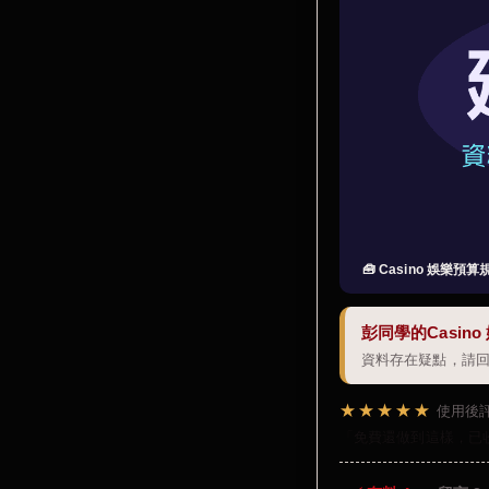
🧰 Casino 娛樂預
彭同學的Casi
資料存在疑點，請
★★★★★
使用後
免費還做到這樣，已