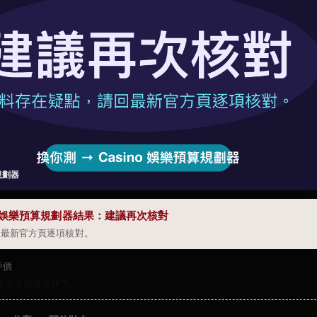
算規劃器
no 娛樂預算規劃器結果：建議再次核對
回最新官方頁逐項核對。
評價
收進書籤慢慢研究。