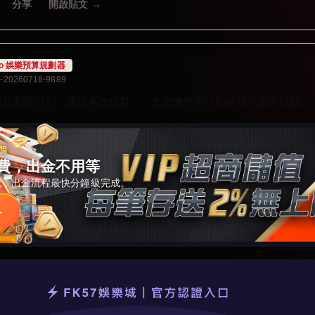
分享
開啟貼文 →
ino 娛樂預算規劃器
7-20260716-9889
娛樂預算規劃器得到「建議再次核對」，先把條件與日期留成可重現紀錄。
個
費，出金不用等
玩，出金流程最快分鐘級完成。
→