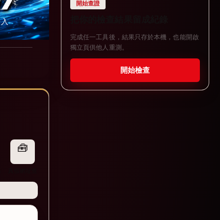
開始查證
把你的檢查結果留成紀錄
冊入
完成任一工具後，結果只存於本機，也能開啟
獨立頁供他人重測。
開始檢查
🧰
🧰
🧰
🔁
🧰
📡
錯
真假網址查
真人直播延
真人百家樂
Casin
Casin
真人桌流程