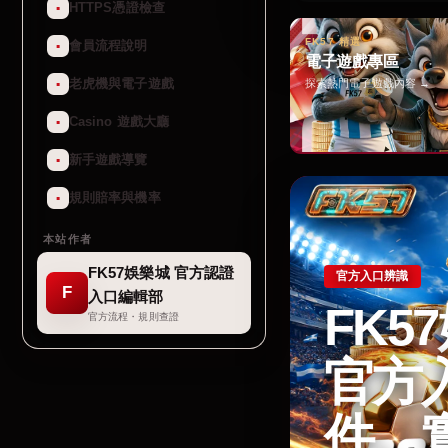
HTTPS憑證檢查
▪
FK57 精選
會員流程說明
▪
電子遊戲專區
老虎機與電子遊戲
▪
探索熱門電子遊戲內容 →
Casino 遊戲大廳
▪
新手遊戲導覽
▪
規則賠率與機率
▪
本站作者
FK57娛樂城 官方認證
官方入口辨識
F
入口編輯部
FK5
官方流程・規則查證
官方
件、