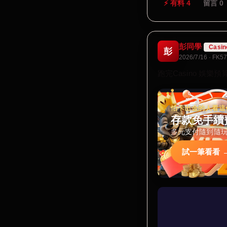
⚡ 有料 4
留言 0
彭同學
Cas
彭
2026/7/16 · FK5
跑完Casino 
怕卡出金的人看這
存款免手續
多元支付隨到隨
試一筆看看 