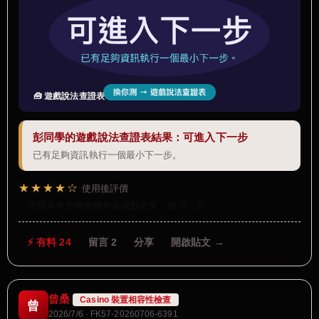
🧰 遊戲說法查證表
彭同學的遊戲說法查證表結果：可進入下一步
已有足夠資訊執行一個最小下一步。
★★★★☆
使用後評價
把我原本忽略的條件直接點出來，值得一測。
⚡ 有料 24
留言 2
分享
開啟貼文 →
曾桑
Casino 裝置相容性檢查
曾
2026/7/6 · FK57-20260706-6391