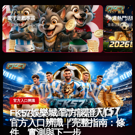
FK57 精選
FK57 精選
電子遊戲專區
本週熱門活
探索熱門電子遊戲內容 →
查看活動與會員情
官方入口辨識
FK57娛樂城 官方認證入口｜
官方入口辨識｜完整指南：條
件、實測與下一步