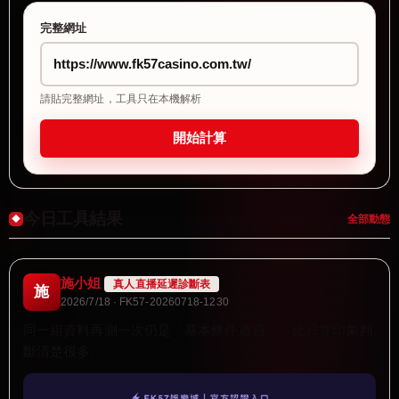
完整網址
請貼完整網址，工具只在本機解析
開始計算
今日工具結果
全部動態
施小姐
真人直播延遲診斷表
施
2026/7/18 · FK57-20260718-1230
同一組資料再測一次仍是「基本條件通過」，比只靠印象判
斷清楚很多。