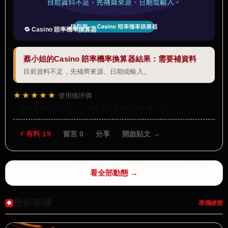
🔁 Casino 賠率機率換算器
蔡小姐的Casino 賠率機率換算器結果：需要補資料
目前資料不足，先補齊來源、日期或輸入。
★★★★★
使用後評價
結果頁做得很清楚，一眼看懂目前條件落在哪一型。
⚡ 有料 19
留言 0
分享
開啟貼文 →
看全部動態 →
最新專欄
專欄總覽