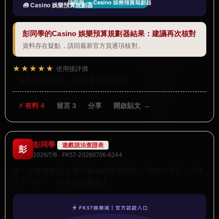
🧰 Casino 娛樂預算規劃器
彭同學的Casino 娛樂預算規劃器結果：建議再次核對
資料存在疑點，請回最新官方頁逐項核對。
★★★★★
使用後評價
免費還做到這樣，已收進書籤慢慢研究。
⚡ 有料 4
留言 3
分享
開啟貼文 →
彭同學
遊戲說法查證表
彭
2026/7/6 · FK57-20260706-6244
第一次把遊戲說法查證表做成完整檢查，我的結果是「可進
入下一步」，分享給需要的人。